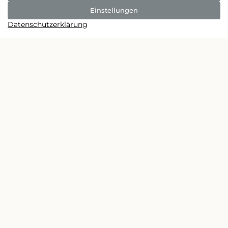
Einstellungen
Datenschutzerklärung
Märchenwald Altenberg
Märchenwaldweg 15
51519 Odenthal
Öffnungszeiten Märchenwald & Café:
Märchenwald (Sommerferien):
Mo – Fr: : 10 – 18 Uhr
Sa – So: 10 – 19 Uhr