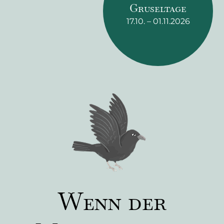
Gruseltage
17.10.
–
01.11.2026
Wenn der