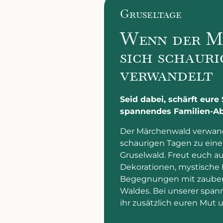
Gruseltage
Wenn der M
sich schaur
verwandelt
Seid dabei, schärft eure
spannendes Familien-Ab
Der Märchenwald verwande
schaurigen Tagen zu ein
Gruselwald. Freut euch a
Dekorationen, mystische
Begegnungen mit zauber
Waldes. Bei unserer span
ihr zusätzlich euren Mut u