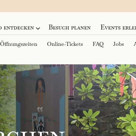
 entdecken
Besuch planen
Events erle
Öffnungszeiten
Online-Tickets
FAQ
Jobs
A
chen