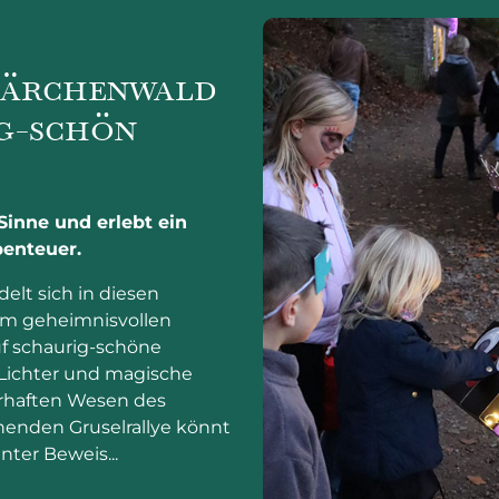
ärchenwald
ig-schön
 Sinne und erlebt ein
enteuer.
lt sich in diesen
em geheimnisvollen
uf schaurig-schöne
 Lichter und magische
haften Wesen des
nenden Gruselrallye könnt
nter Beweis...